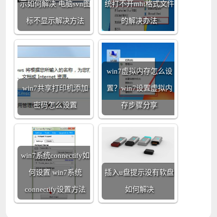
示如何解决 电脑svn图
统打不开mht格式文件
标不显示解决方法
的解决办法
win7虚拟内存怎么设
win7共享打印机添加
置？win7设置虚拟内
密码怎么设置
存步骤分享
win7系统connectify如
何设置 win7系统
插入u盘提示没有软盘
connectify设置方法
如何解决