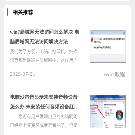
相关推荐
win7局域网无法访问怎么解决 电
脑局域网无法访问解决方法
我们为了方便，电脑、打印机、扫描
仪等都是联通在局域网中，这样用户
就可以快速访问其他电脑了，但是最
2023-07-21
Win7教程
近有位win7系统用户碰到了局域网无
法访问的问题，用户不清楚如何解
决，为此非常苦恼，那么win7局域
电脑没声音显示未安装音频设备
网????
怎么办 未安装任何音频设备红叉
怎么解决
最近有用户发现自己的电脑明明
已经插上麦克风或者是音响了，但是
这时系统仍然没有任何声音输出。打