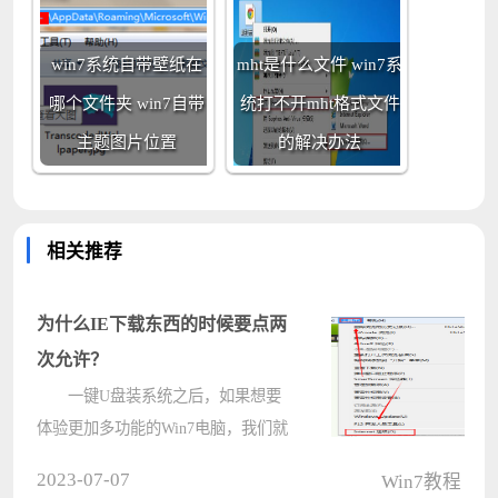
win7系统自带壁纸在
mht是什么文件 win7系
哪个文件夹 win7自带
统打不开mht格式文件
主题图片位置
的解决办法
相关推荐
为什么IE下载东西的时候要点两
次允许？
一键U盘装系统之后，如果想要
体验更加多功能的Win7电脑，我们就
必须去下载安装各种软件程序才行。
2023-07-07
Win7教程
在刚刚装系统的情况下，我们通常只