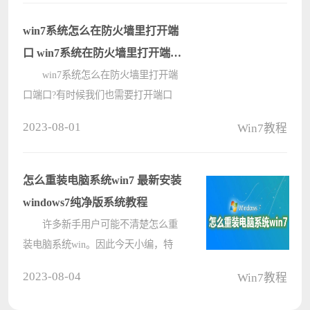
高级系统设置得问题，面对这个问题
不知道应该如何解决，关于这个情
win7系统怎么在防火墙里打开端
况，????
口 win7系统在防火墙里打开端口
的方法
win7系统怎么在防火墙里打开端
口端口?有时候我们也需要打开端口
来做一些工作，可是很多用户不知道
2023-08-01
Win7教程
怎么在防火墙里打开端口，下面小编
就为大家介绍关于Win7系统在防火墙
里打开端口的方法! 方法/步骤：
怎么重装电脑系统win7 最新安装
????
windows7纯净版系统教程
许多新手用户可能不清楚怎么重
装电脑系统win。因此今天小编，特
意给缺乏系统安装经验的用户提供了
2023-08-04
Win7教程
最新最简单的纯净版Wwn7系统安装
方法教程。用户只需按照教程操作，