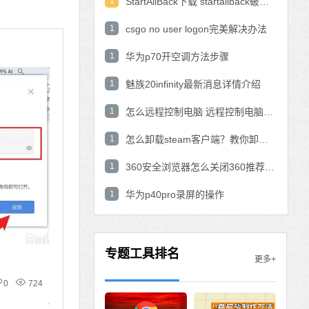
1
StartAllBack下载 startallback破解版win11下载
1
csgo no user logon完美解决办法
1
华为p70开空调方法步骤
1
魅族20infinity最新消息详情介绍
1
怎么远程控制电脑 远程控制电脑的操作方法
1
怎么卸载steam客户端？教你卸载steam的方法
1
360安全浏览器怎么关闭360推荐功能？
1
华为p40pro录屏的操作
专题工具排名
更多+
0
724