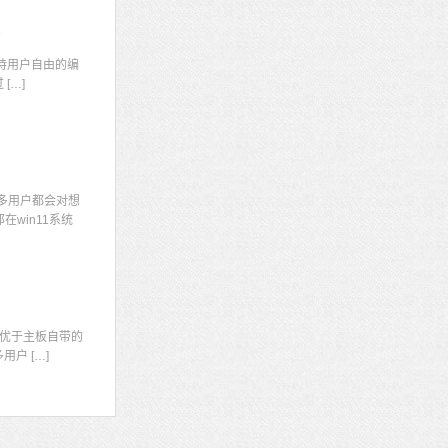
码
持用户自由的编
[…]
多用户都会对想
win11系统
显
优于主板自带的
户 […]