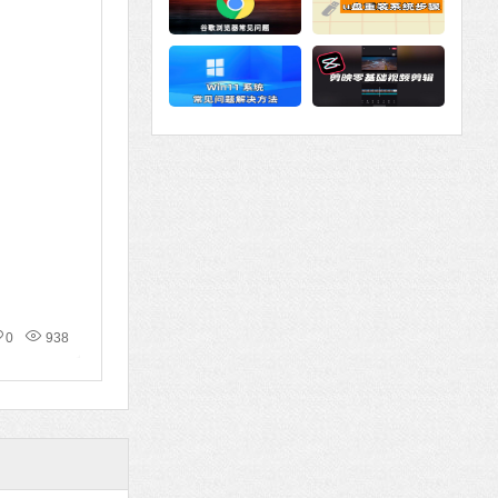
0
938