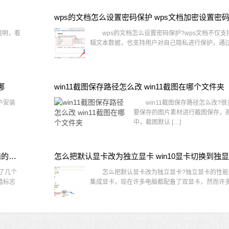
wps的文档怎么设置密码保护 wps文档加密设置密
透明，看
wps的文档怎么设置密码保护?wps文档不仅支
辑文本数据，也支持用户对自己隐私进行保护，通过 
哪
win11截图保存路径怎么改 win11截图在哪个文件夹
户安装
win11截图保存路径怎么改?很
要保存的图片素材进行截图保存，那在
中，截图默认 […]
win10桌面图标有防火墙标志怎么办 电脑软件图标有防火墙的小图标怎么去掉
怎么把默认显卡改为独立显卡 win10显卡切换到独
了几个
怎么把默认显卡改为独立显卡?独立显卡的性能
墙标志
集成显卡，现在许多电脑都配备了双显卡，然而许多用