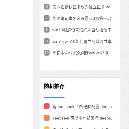
6
怎么把默认显卡改为独立显卡 win10显卡切换到独显
7
华硕笔记本怎么设置ssd为第一启动盘 华硕电脑设置固态硬盘为启动盘
8
win10锁屏设置幻灯片自动播放不生效怎么解决
9
win7与win10如何建立局域网共享 win10 win7局域网互访
10
笔记本win7怎么创建wifi win7电脑设置热点共享网络
随机推荐
1
跑deepseek r1的电脑配置 deepseek部署硬件要求
1
deepseek可以本地部署吗 deepseek私有化部署的详细步骤和方法