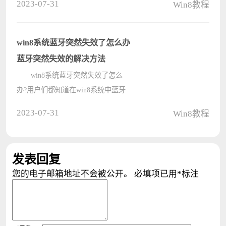
2023-07-31
Win8教程
源管理器的方法有很多种，下面小编
就为大家分享关于win8系统如何打开
资源管理器的方法，供大家参考。
win8系统蓝牙突然失效了怎么办
????
蓝牙突然失效的解决方法
win8系统蓝牙突然失效了怎么
办?用户们都知道在win8系统中蓝牙
主要是用来连接设备，比如鼠标、键
2023-07-31
Win8教程
盘、耳机等等。当蓝牙突然失效了，
可能是win8系统为了节省电源，自动
把蓝牙关闭。下面小编就为大家详细
发表回复
介绍wi????
您的电子邮箱地址不会被公开。
必填项已用
*
标注