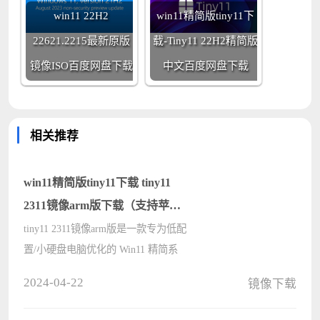
win11 22H2
win11精简版tiny11下
22621.2215最新原版
载-Tiny11 22H2精简版
镜像ISO百度网盘下载
中文百度网盘下载
相关推荐
win11精简版tiny11下载 tiny11
2311镜像arm版下载（支持苹果
Mac）
tiny11 2311镜像arm版是一款专为低配
置/小硬盘电脑优化的 Win11 精简系
统。可以支持在苹果 Apple Silicon
2024-04-22
镜像下载
M1/M2/M3 系列芯片的 Mac 上使用虚
拟机 （比如 Parallels Desktop） 安装