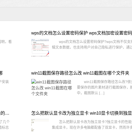
wps的文档怎么设置密码保护 wps文档加密设置密
透明，看
wps的文档怎么设置密码保护?wps文档不仅支
辑文本数据，也支持用户对自己隐私进行保护，通过 
哪
win11截图保存路径怎么改 win11截图在哪个文件夹
户安装
win11截图保存路径怎么改?很
要保存的图片素材进行截图保存，那在
中，截图默认 […]
win10桌面图标有防火墙标志怎么办 电脑软件图标有防火墙的小图标怎么去掉
怎么把默认显卡改为独立显卡 win10显卡切换到独
了几个
怎么把默认显卡改为独立显卡?独立显卡的性能
墙标志
集成显卡，现在许多电脑都配备了双显卡，然而许多用