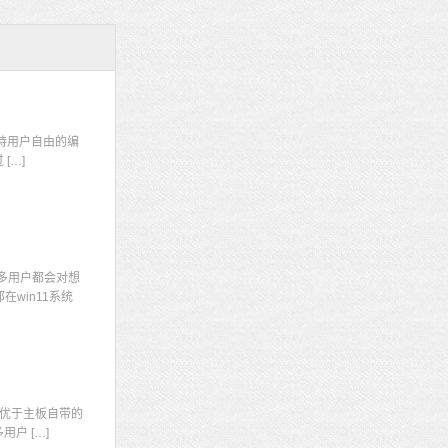
码
持用户自由的编
[…]
多用户都会对想
win11系统
显
优于主板自带的
户 […]