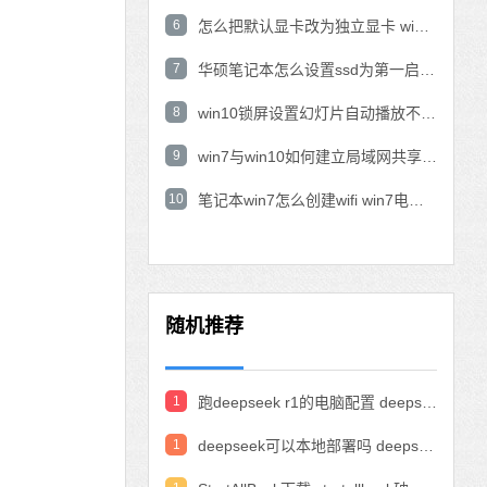
6
怎么把默认显卡改为独立显卡 win10显卡切换到独显
7
华硕笔记本怎么设置ssd为第一启动盘 华硕电脑设置固态硬盘为启动盘
8
win10锁屏设置幻灯片自动播放不生效怎么解决
9
win7与win10如何建立局域网共享 win10 win7局域网互访
10
笔记本win7怎么创建wifi win7电脑设置热点共享网络
随机推荐
1
跑deepseek r1的电脑配置 deepseek部署硬件要求
1
deepseek可以本地部署吗 deepseek私有化部署的详细步骤和方法