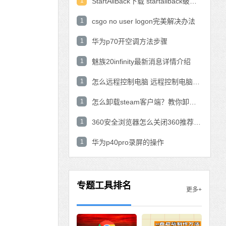
1
StartAllBack下载 startallback破解版win11下载
1
csgo no user logon完美解决办法
1
华为p70开空调方法步骤
1
魅族20infinity最新消息详情介绍
1
怎么远程控制电脑 远程控制电脑的操作方法
1
怎么卸载steam客户端？教你卸载steam的方法
1
360安全浏览器怎么关闭360推荐功能？
1
华为p40pro录屏的操作
专题工具排名
更多+