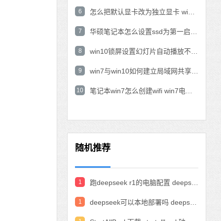
6
怎么把默认显卡改为独立显卡 win10显卡切换到独显
7
华硕笔记本怎么设置ssd为第一启动盘 华硕电脑设置固态硬盘为启动盘
8
win10锁屏设置幻灯片自动播放不生效怎么解决
9
win7与win10如何建立局域网共享 win10 win7局域网互访
10
笔记本win7怎么创建wifi win7电脑设置热点共享网络
随机推荐
1
跑deepseek r1的电脑配置 deepseek部署硬件要求
1
deepseek可以本地部署吗 deepseek私有化部署的详细步骤和方法