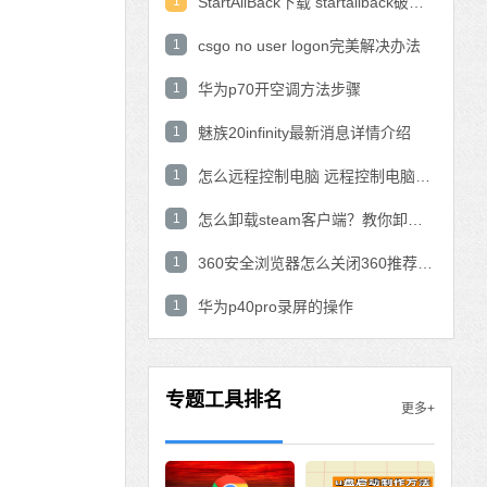
1
StartAllBack下载 startallback破解版win11下载
1
csgo no user logon完美解决办法
1
华为p70开空调方法步骤
1
魅族20infinity最新消息详情介绍
1
怎么远程控制电脑 远程控制电脑的操作方法
1
怎么卸载steam客户端？教你卸载steam的方法
1
360安全浏览器怎么关闭360推荐功能？
1
华为p40pro录屏的操作
专题工具排名
更多+