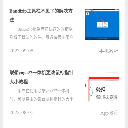
份的详细操作指南。备份是保护重要
数据免受意外丢失的有效手段。通过
Bandizip工具栏不见了的解决方
了解????
法
BandiZip是款有着快速的压缩以
及解压算法的软件。最近有很多用户
在使用Bandizip的时候，发现工具栏
2023-09-05
手机教程
不见了，不知道怎么去解决。下面就
为大家带来具体的解决方法，希望对
您有帮助。 Bandizip工具栏不
联想yoga27一体机更改鼠标指针
见????
大小教程
用户在使用联想yoga27一体机
时，可以自由的设置鼠标指针的大小
和样式，更加符合自己的习惯，非常
2023-08-01
App教程
的接下来就让我们详细介绍一下如何
设置，一起来看看吧。 联想