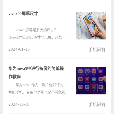
vivox90屏幕尺寸
vivox9屏幕是多大的尺寸？
vivox9屏幕是5.5英寸显示屏。这款手
机采用了COS窄边框技术屏幕，将手
2024-01-15
手机问答
机的整体边框缩窄到了1.59毫米。其
表面屏幕采用的也是第五代康宁大猩
猩玻璃，整体使用和性价比都很高。
华为nova5中进行备份的简单操
????
作教程
华为nova5作为一款广受好评的
智能手机，其备份功能也是不可忽视
的重要特性。本教程将由电脑系统之
2024-11-18
手机问答
家小编为大家带来华为nova5进行备