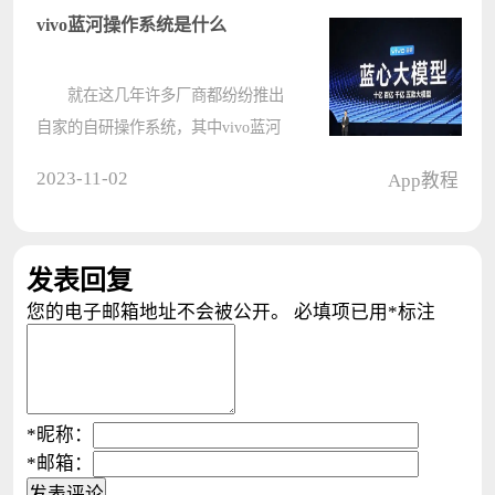
yoga27一体机如何更改鼠标指针大小
vivo蓝河操作系统是什么
????
就在这几年许多厂商都纷纷推出
自家的自研操作系统，其中vivo蓝河
操作系统也在近日发布，许多用户还
2023-11-02
App教程
不了解这个全新的操作系统，简单来
说这款系统将会不支持安卓。
vivo蓝河操作系统是什么 答：
发表回复
v????
您的电子邮箱地址不会被公开。
必填项已用
*
标注
*
昵称：
*
邮箱：