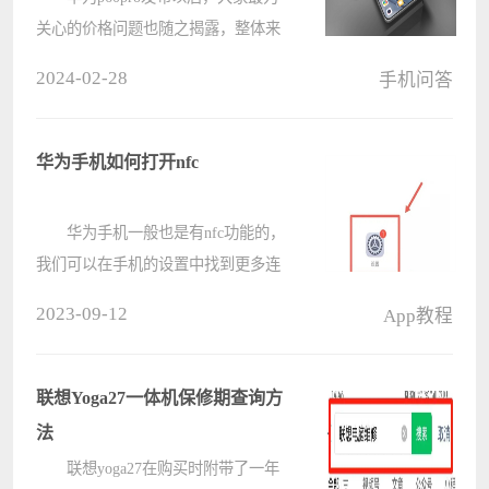
关心的价格问题也随之揭露，整体来
说选择的空间还是比较小的，因为只
2024-02-28
手机问答
有两个版本可以选择，分别是256G的
和512G的。 华为p60pro预计价格
是多少 此次价格????
华为手机如何打开nfc
华为手机一般也是有nfc功能的，
我们可以在手机的设置中找到更多连
接，接着找到nfc将其打开，并且将我
2023-09-12
App教程
们需要读取的卡放在后面开始读取即
可。 华为手机如何打开nfc：
1、首先我们打开“设置”。 ????
联想Yoga27一体机保修期查询方
法
联想yoga27在购买时附带了一年