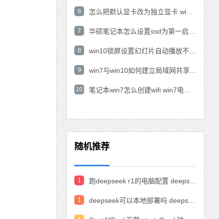
6
怎么把默认显卡改为独立显卡 win10显卡切换到独显
7
华硕笔记本怎么设置ssd为第一启动盘 华硕电脑设置固态硬盘为启动盘
8
win10锁屏设置幻灯片自动播放不生效怎么解决
9
win7与win10如何建立局域网共享 win10 win7局域网互访
10
笔记本win7怎么创建wifi win7电脑设置热点共享网络
随机推荐
1
跑deepseek r1的电脑配置 deepseek部署硬件要求
1
deepseek可以本地部署吗 deepseek私有化部署的详细步骤和方法