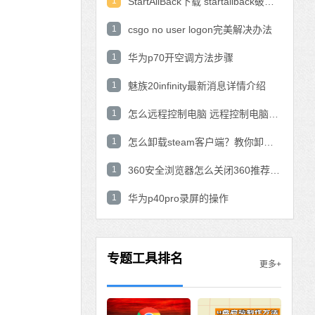
1
StartAllBack下载 startallback破解版win11下载
1
csgo no user logon完美解决办法
1
华为p70开空调方法步骤
1
魅族20infinity最新消息详情介绍
1
怎么远程控制电脑 远程控制电脑的操作方法
1
怎么卸载steam客户端？教你卸载steam的方法
1
360安全浏览器怎么关闭360推荐功能？
1
华为p40pro录屏的操作
专题工具排名
更多+