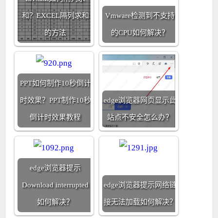
和？EXCEL隔列求和
Vmware检测到不支持
的方法
的CPU如何解决？
PPT如何制作10秒倒计
时效果？PPT制作10秒
edge浏览器网页显示此
倒计时效果教程
站点不安全怎么办？
edge浏览器提示
Download interrupted
edge浏览器提示网络链
如何解决？
接无法加载如何解决？