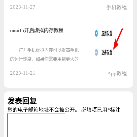
编辑文字时，有时候会给需要删除的
2023-11-27
手机教程
文字标注出来，此时我们会借助删除
线来实现，那么Word文档怎么添加删
除线？其实方法很简单，不清楚应该
miui15开启虚拟内存教程
如????
打开手机虚拟内存可以提高手机
的运行速度，如果你需要用到更大的
内存，或者在使用时觉得手机开始卡
2023-11-21
App教程
顿了，就可以打开虚拟内存，接下来
介绍miui15如何开启。 miui15如
何开启虚拟内存 1、打开手
发表回复
机????
您的电子邮箱地址不会被公开。
必填项已用
*
标注