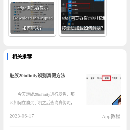
edge浏览器提示
Download interrupted
edge浏览器提示网络链
如何解决？
接无法加载如何解决？
相关推荐
魅族20infinity辨别真假方法
今天魅族20infinity进行发售，那
么如何在购买手机之后查询真伪呢，
我们可以在魅族官网上点击服务，然
2023-06-17
App教程
后找到真伪查询，将序列号输入就可
以得到真伪方法了。 魅族