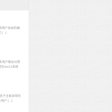
码
持用户自由的编
[…]
多用户都会对想
win11系统
显
优于主板自带的
户 […]