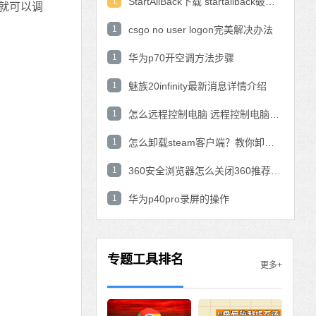
1
StartAllBack下载 startallback破解版win11下载
中就可以调
1
csgo no user logon完美解决办法
1
华为p70开空调方法步骤
1
魅族20infinity最新消息详情介绍
1
怎么远程控制电脑 远程控制电脑的操作方法
1
怎么卸载steam客户端？教你卸载steam的方法
1
360安全浏览器怎么关闭360推荐功能？
1
华为p40pro录屏的操作
专题工具排名
更多+