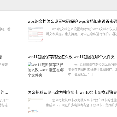
wps的文档怎么设置密码保护 wps文档加密设置密
透明，看
wps的文档怎么设置密码保护?wps文档不仅支
辑文本数据，也支持用户对自己隐私进行保护，通过 
哪
win11截图保存路径怎么改 win11截图在哪个文件夹
户安装
win11截图保存路径怎么改?很
要保存的图片素材进行截图保存，那在
中，截图默认 […]
win10桌面图标有防火墙标志怎么办 电脑软件图标有防火墙的小图标怎么去掉
怎么把默认显卡改为独立显卡 win10显卡切换到独
了几个
怎么把默认显卡改为独立显卡?独立显卡的性能
墙标志
集成显卡，现在许多电脑都配备了双显卡，然而许多用