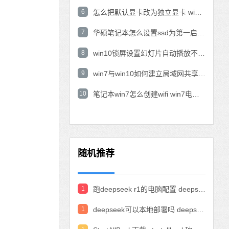
6
怎么把默认显卡改为独立显卡 win10显卡切换到独显
7
华硕笔记本怎么设置ssd为第一启动盘 华硕电脑设置固态硬盘为启动盘
8
win10锁屏设置幻灯片自动播放不生效怎么解决
9
win7与win10如何建立局域网共享 win10 win7局域网互访
10
笔记本win7怎么创建wifi win7电脑设置热点共享网络
随机推荐
1
跑deepseek r1的电脑配置 deepseek部署硬件要求
1
deepseek可以本地部署吗 deepseek私有化部署的详细步骤和方法