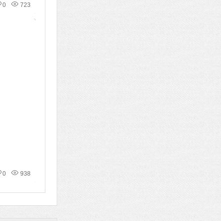
0
723
0
938