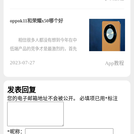
想知道怎么设置鼠标基本映射，那么
我们应该怎么操作呢？下面就为大家
带来具体的操作教程，希望对您有帮
oppok11和荣耀x50哪个好
助????
相信很多人都没有想到今年在中
低端产品的竞争才是最激烈的，首先
是荣耀x50方面使用一亿像素傲视群
2023-07-27
App教程
雄，后面就被oppok11的影像级别传
感器主摄给压了下去，今天小编就给
大家带来两款手机的区别。
发表回复
oppok1????
您的电子邮箱地址不会被公开。
必填项已用
*
标注
*
昵称：