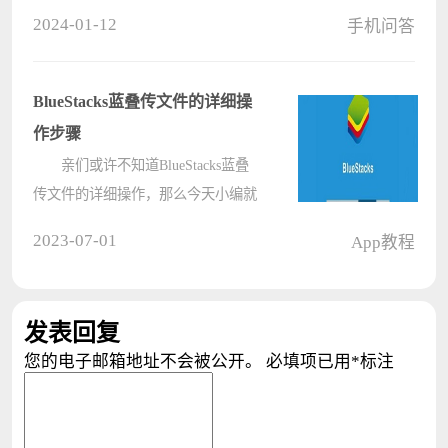
里面的文字内容，还是很方便的，下
2024-01-12
手机问答
面让我们看一下应该如何操作吧。
苹果15如何识别文本文字：
1、首先我们进入设置点击“相
BlueStacks蓝叠传文件的详细操
机”。????
作步骤
亲们或许不知道BlueStacks蓝叠
传文件的详细操作，那么今天小编就
讲解BlueStacks蓝叠传文件的操作步
2023-07-01
App教程
骤哦，希望能够帮助到大家呢。
BlueStacks蓝叠传文件的详细操作步
骤 我们看看打开的界面????
发表回复
您的电子邮箱地址不会被公开。
必填项已用
*
标注