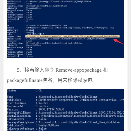
5、接着输入命令 Remove-appxpackage 和
packagefullname包名，用来移除edge包。