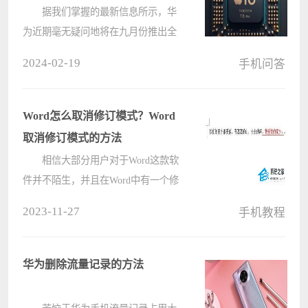
据我们掌握的最新信息所示，华
为近期毫无疑问地将在九月份推出全
新一代的Mate 70系列手机，与苹果即
2024-02-19
手机问答
将面世的iPhone 16系列展开激烈角
逐。这无疑成为了广大消费者们热烈
讨论和期待的亮点所在。 苹果
Word怎么取消修订模式？Word
16????
取消修订模式的方法
相信大部分用户对于Word这款软
件并不陌生，并且在Word中有一个修
订模式可以帮助我们在文档中添加修
2023-11-27
手机教程
订批注，让整个文档变得更加的清晰
优质，不过重新要编辑的时候就不可
以了，因此需要取消修订模式，那么
华为删除流量记录的方法
要????