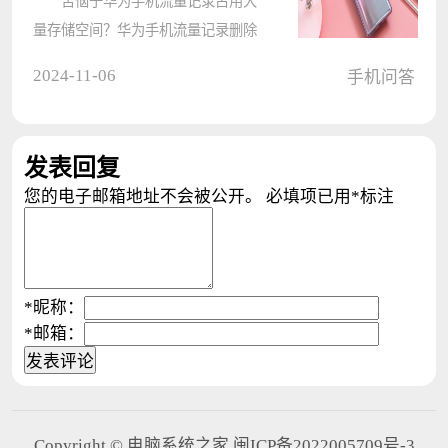
苦恼于华为手机流量记录占用大
量存储空间？华为手机流量记录删除
难倒你了吗？电脑系统之家小编今天
2024-11-06
手机问答
就来为大家支招，一起来看看如何轻
松删除华为手机流量记录，释放手机
空间吧！ 1.首先点击手机的设
发表回复
置????
您的电子邮箱地址不会被公开。
必填项已用
*
标注
*
昵称：
*
邮箱：
Copyright © 电脑系统之家 闽ICP备2022005709号-3