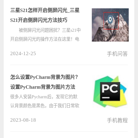
步骤，感兴趣的用户一起来看看吧。
三星S21怎样开启侧屏闪光_三星
????
S21开启侧屏闪光方法技巧
被侧屏闪光问题困扰？三星s21中
开启侧屏闪光的操作方法在这里！电
脑系统之家小编将为您详细介绍如何
2024-12-25
手机问答
利用此功能，让您的手机闪耀光芒。
继续阅读本指南，了解开启侧屏闪光
的简单步骤，并探索其带来的惊人效
怎么设置PyCharm背景为图片？
果????
设置PyCharm背景为图片方法
很多人安装Pycharm后，发现它的默
认背景颜色是黑色，由于我们日常软
件都是亮色背景，很多用户就想要更
2023-08-18
手机教程
换一下。但还有很多人不知道背景如
何设置为图片，本篇讲述的就是