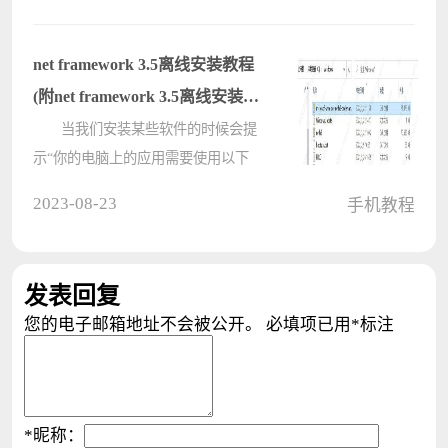
汰了吧。 ios14淘汰机型有哪
些： 答：手机淘汰了iPhone 6
net framework 3.5离线安装教程
及????
(附net framework 3.5离线安装
包)
当我们安装某些软件的时候会提
示“你的电脑上的应用需要使用以下
Windows功能：.NET Framework
2023-08-23
手机教程
3.5（包括.NET 2.0和3.0）“。如果系
统默认的是4.0以上的版本，当软件需
要.net framework 3.5的运行????
发表回复
您的电子邮箱地址不会被公开。
必填项已用
*
标注
*
昵称：