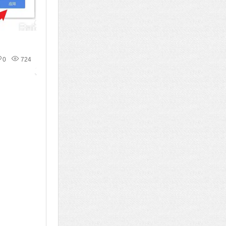
0
724