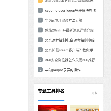
1
StartAllBack下载 startallback破解版win11下载
1
csgo no user logon完美解决办法
1
华为p70开空调方法步骤
1
魅族20infinity最新消息详情介绍
1
怎么远程控制电脑 远程控制电脑的操作方法
1
怎么卸载steam客户端？教你卸载steam的方法
1
360安全浏览器怎么关闭360推荐功能？
1
华为p40pro录屏的操作
专题工具排名
更多+