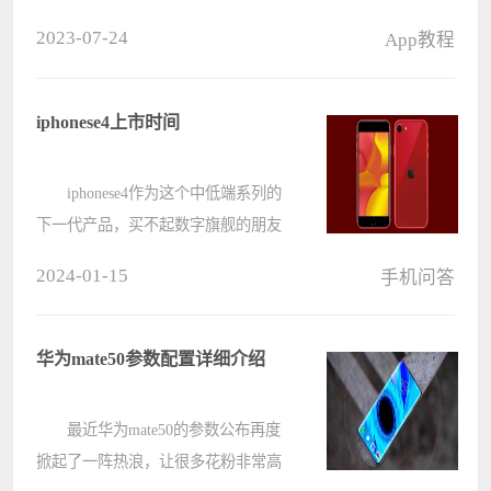
用户想要提升智慧视觉功能，可以开
2023-07-24
App教程
启智慧视觉改进，这将会将识别内容
上传到华为服务器，根据用户习惯改
进。 matepad2023怎么提升智
iphonese4上市时间
慧????
iphonese4作为这个中低端系列的
下一代产品，买不起数字旗舰的朋友
一直在期待他们，那么iphonese4什么
2024-01-15
手机问答
时候发布上市呢，据了解最快应该在
明年上半年发布。 iphonese4什么
时候发布： 答：iphonese????
华为mate50参数配置详细介绍
最近华为mate50的参数公布再度
掀起了一阵热浪，让很多花粉非常高