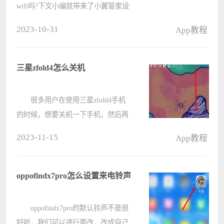
wifi吗?下文小编就带来了小翼管家设
置访客wifi的方法，希望对大家能够
2023-10-31
App教程
有所帮助，一起跟着小编来学习一下
吧! 小翼管家怎么设置访客wifi?
小翼管家设置访客wifi的方法 ????
三星zfold4怎么关机
很多用户在使用三星zfold4手机
的时候，想要关机一下手机，然后再
重启，但是不知道这个手机怎么关
2023-11-15
App教程
机，其实只要在桌面顶部向下滑动就
可以选择关机了。 三星zfold4怎
么关机： 1、首先在手机的桌
oppofindx7pro怎么设置来电铃声
面????
oppofindx7pro的默认铃声不是很
好听，我们可以进行更改，改成自己