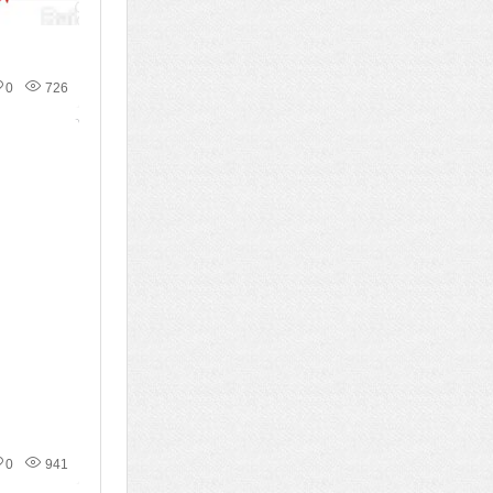
0
726
0
941