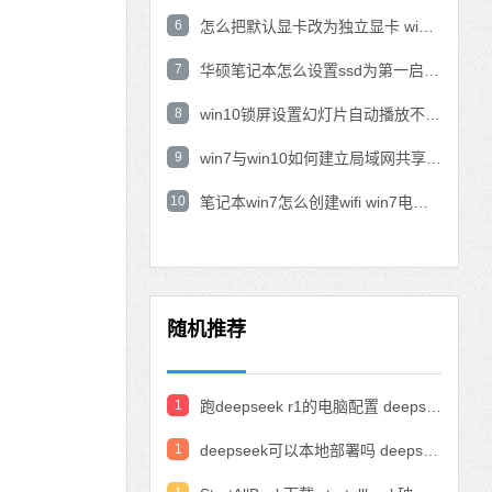
6
怎么把默认显卡改为独立显卡 win10显卡切换到独显
7
华硕笔记本怎么设置ssd为第一启动盘 华硕电脑设置固态硬盘为启动盘
8
win10锁屏设置幻灯片自动播放不生效怎么解决
9
win7与win10如何建立局域网共享 win10 win7局域网互访
10
笔记本win7怎么创建wifi win7电脑设置热点共享网络
随机推荐
1
跑deepseek r1的电脑配置 deepseek部署硬件要求
1
deepseek可以本地部署吗 deepseek私有化部署的详细步骤和方法