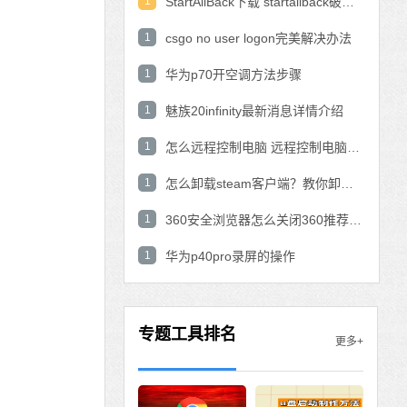
1
StartAllBack下载 startallback破解版win11下载
1
csgo no user logon完美解决办法
1
华为p70开空调方法步骤
1
魅族20infinity最新消息详情介绍
1
怎么远程控制电脑 远程控制电脑的操作方法
1
怎么卸载steam客户端？教你卸载steam的方法
1
360安全浏览器怎么关闭360推荐功能？
1
华为p40pro录屏的操作
专题工具排名
更多+