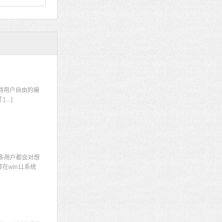
码
持用户自由的编
[…]
多用户都会对想
win11系统
显