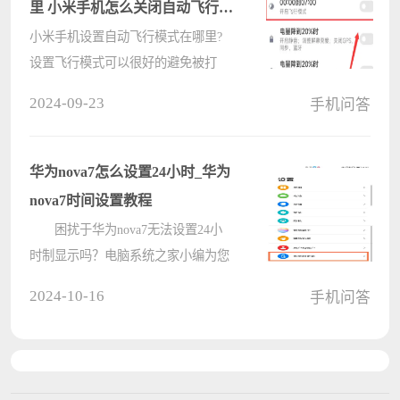
里 小米手机怎么关闭自动飞行模
式
小米手机设置自动飞行模式在哪里?
设置飞行模式可以很好的避免被打
扰，方便用户休息，小米手机就提供
2024-09-23
手机问答
了自动飞行模式功能，但是很多用户
都不清楚在哪里关闭这个自动飞行模
式功能，一起来看下小米手机怎么关
华为nova7怎么设置24小时_华为
闭自动????
nova7时间设置教程
困扰于华为nova7无法设置24小
时制显示吗？电脑系统之家小编为您
带来详细的设置教程，解决您的时间
2024-10-16
手机问答
显示烦恼。华为nova7默认使用12小
时制时间显示，但这可能会给部分用
户带来不便。若您想将时间显示切换
为24????