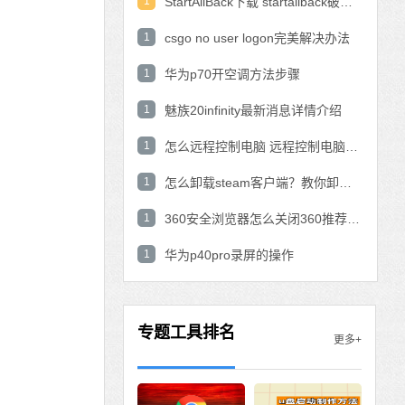
1
StartAllBack下载 startallback破解版win11下载
1
csgo no user logon完美解决办法
1
华为p70开空调方法步骤
1
魅族20infinity最新消息详情介绍
1
怎么远程控制电脑 远程控制电脑的操作方法
1
怎么卸载steam客户端？教你卸载steam的方法
1
360安全浏览器怎么关闭360推荐功能？
1
华为p40pro录屏的操作
专题工具排名
更多+