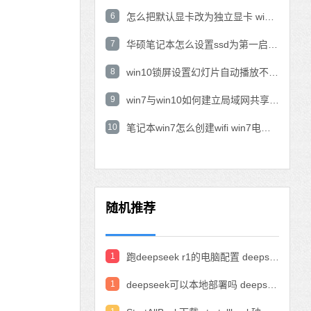
6
怎么把默认显卡改为独立显卡 win10显卡切换到独显
7
华硕笔记本怎么设置ssd为第一启动盘 华硕电脑设置固态硬盘为启动盘
8
win10锁屏设置幻灯片自动播放不生效怎么解决
9
win7与win10如何建立局域网共享 win10 win7局域网互访
10
笔记本win7怎么创建wifi win7电脑设置热点共享网络
随机推荐
1
跑deepseek r1的电脑配置 deepseek部署硬件要求
1
deepseek可以本地部署吗 deepseek私有化部署的详细步骤和方法