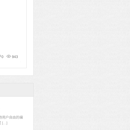
0
943
码
持用户自由的编
[…]