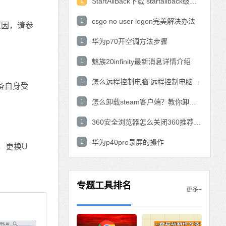
1
StartAllBack下载 startallback破解版win11下载
1
csgo no user logon完美解决办法
原因，请参
1
华为p70开空调方法步骤
1
魅族20infinity最新消息详情介绍
1
怎么远程控制电脑 远程控制电脑的操作方法
备自身受
1
怎么卸载steam客户端？教你卸载steam的方法
1
360安全浏览器怎么关闭360推荐功能？
1
华为p40pro录屏的操作
，更换U
专题工具排名
更多+