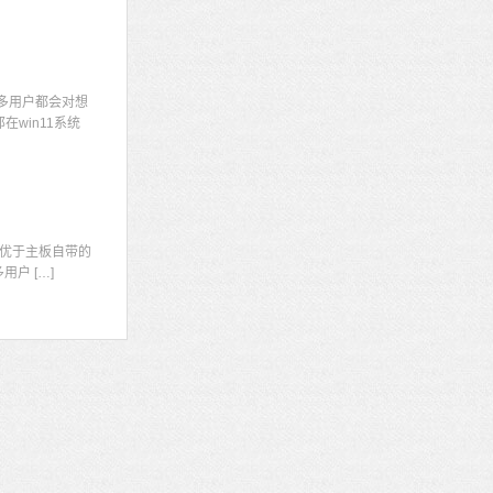
多用户都会对想
win11系统
显
优于主板自带的
户 […]