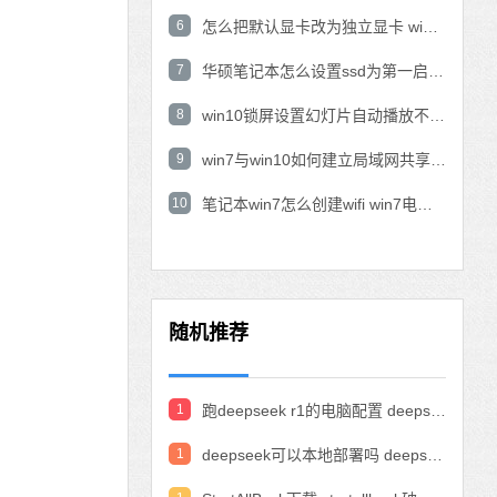
6
怎么把默认显卡改为独立显卡 win10显卡切换到独显
7
华硕笔记本怎么设置ssd为第一启动盘 华硕电脑设置固态硬盘为启动盘
8
win10锁屏设置幻灯片自动播放不生效怎么解决
9
win7与win10如何建立局域网共享 win10 win7局域网互访
10
笔记本win7怎么创建wifi win7电脑设置热点共享网络
随机推荐
1
跑deepseek r1的电脑配置 deepseek部署硬件要求
1
deepseek可以本地部署吗 deepseek私有化部署的详细步骤和方法