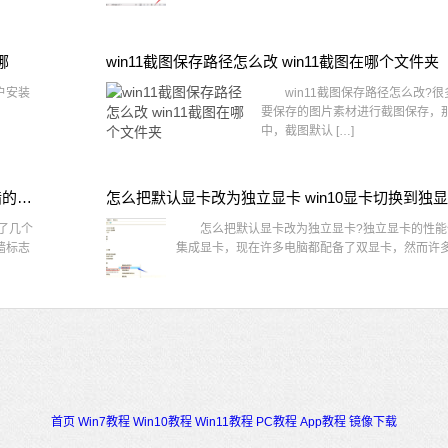
哪
win11截图保存路径怎么改 win11截图在哪个文件夹
户安装
win11截图保存路径怎么改?很
要保存的图片素材进行截图保存，那在
中，截图默认 […]
win10桌面图标有防火墙标志怎么办 电脑软件图标有防火墙的小图标怎么去掉
怎么把默认显卡改为独立显卡 win10显卡切换到独
了几个
怎么把默认显卡改为独立显卡?独立显卡的性能
墙标志
集成显卡，现在许多电脑都配备了双显卡，然而许多用
首页
Win7教程
Win10教程
Win11教程
PC教程
App教程
镜像下载