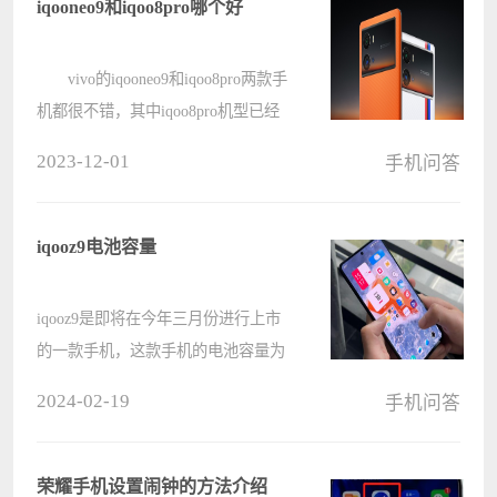
iqooneo9和iqoo8pro哪个好
vivo的iqooneo9和iqoo8pro两款手
机都很不错，其中iqoo8pro机型已经
上市两年了，价格还在3000元以上，
2023-12-01
手机问答
想必和最新要上市的iqooneo9可以比
拼一下吧！ iqooneo9和iqoo8pro
哪个好 答：iqooneo9好。 ????
iqooz9电池容量
iqooz9是即将在今年三月份进行上市
的一款手机，这款手机的电池容量为
6000mAh，可以说是超大容量，而且
2024-02-19
手机问答
性能也是十分的优异，一起来看一下
吧。 iqooz9电池容量： 答：
6000mAh iqooz9的电池容量也是????
荣耀手机设置闹钟的方法介绍