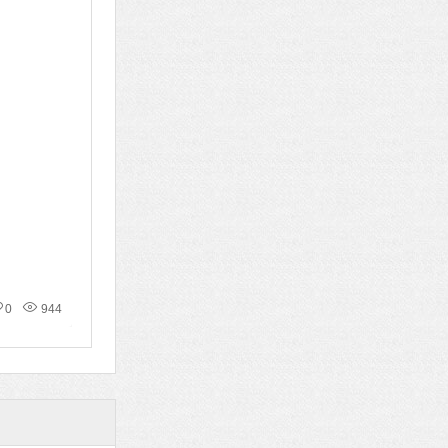
0
944