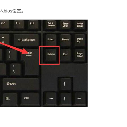
bios设置。
。