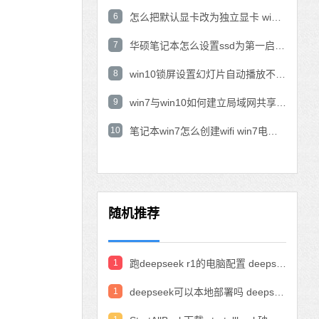
6
怎么把默认显卡改为独立显卡 win10显卡切换到独显
7
华硕笔记本怎么设置ssd为第一启动盘 华硕电脑设置固态硬盘为启动盘
8
win10锁屏设置幻灯片自动播放不生效怎么解决
9
win7与win10如何建立局域网共享 win10 win7局域网互访
10
笔记本win7怎么创建wifi win7电脑设置热点共享网络
随机推荐
1
跑deepseek r1的电脑配置 deepseek部署硬件要求
1
deepseek可以本地部署吗 deepseek私有化部署的详细步骤和方法