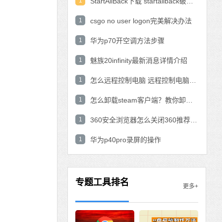
1
StartAllBack下载 startallback破解版win11下载
1
csgo no user logon完美解决办法
1
华为p70开空调方法步骤
1
魅族20infinity最新消息详情介绍
1
怎么远程控制电脑 远程控制电脑的操作方法
1
怎么卸载steam客户端？教你卸载steam的方法
1
360安全浏览器怎么关闭360推荐功能？
1
华为p40pro录屏的操作
专题工具排名
更多+