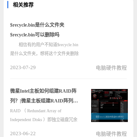
相关推荐
$recycle.bin是什么文件夹
$recycle.bin可以删除吗
相信有的用户不知道$recycle.bin
是什么文件夹，想将这个文件夹删除
却害怕会对电脑有什么严重的影响，
2023-07-29
电脑硬件教程
那么$recycle.bin是什么文件夹?
$recycle.bin可以删除吗?下面小编就为
大家详细的介绍$recycle.bin文件
微星Intel主板如何组建RAID阵
夹????
列？|微星主板组建RAID阵列的
方法
RAID （ Redundant Array of
Independent Disks ）即独立磁盘冗余
阵列，简称为“磁盘阵列”，其实就是
2023-06-22
电脑硬件教程