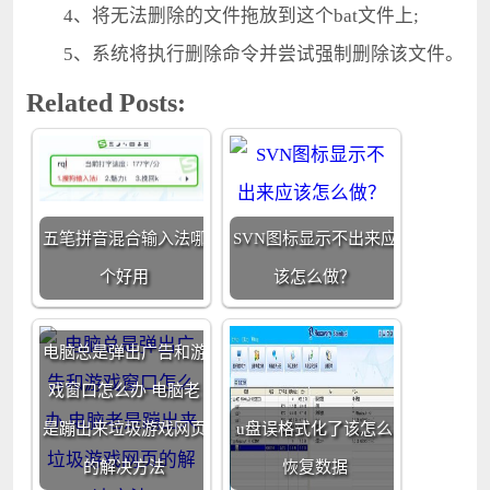
4、将无法删除的文件拖放到这个bat文件上;
5、系统将执行删除命令并尝试强制删除该文件。
Related Posts:
五笔拼音混合输入法哪
SVN图标显示不出来应
个好用
该怎么做？
电脑总是弹出广告和游
戏窗口怎么办 电脑老
是蹦出来垃圾游戏网页
u盘误格式化了该怎么
的解决方法
恢复数据