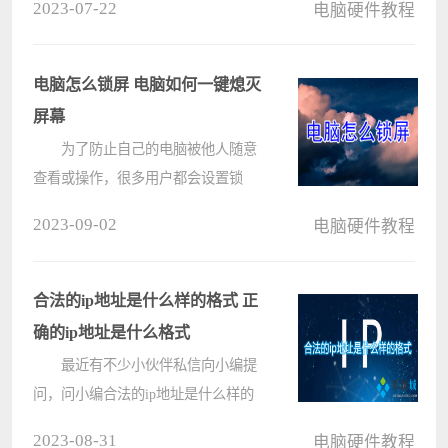
2023-07-22
电脑硬件教程
计而生。下面一起看看caxa软件如何
编辑吧！ caxa软件如何编辑：
1、caxa的工具栏分别在最左
电脑怎么锁屏 电脑如何一键熄灭
侧????
屏幕
为了防止自己的电脑被他人随意
查看或操作，很多用户都会设置锁
屏，因为很多时候可能会有会议要
2023-09-02
电脑硬件教程
开，或者是有事情要做，会离开电
脑。这个时候就有用户会想要知道电
脑怎么锁屏，其实操作方法非常的简
合法的ip地址是什么样的格式 正
单，可以????
确的ip地址是什么格式
最近有不少小伙伴私信向小编提
问，问小编合法的ip地址是什么样的
格式，想要对ip地址有更深刻的了
2023-08-31
电脑硬件教程