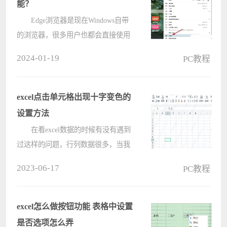
能？
Edge浏览器是现在Windows自带
的浏览器，很多用户也都会直接使用
来查找自己需要的内容，而有些小伙
2024-01-19
PC教程
伴发现软件开启了文本预测，每次输
入内容都会跳出预测内容很麻烦，想
要将此功能关闭，但是不清楚应该如
excel点击单元格出现十字变色的
何操????
设置方法
在看excel数据的时候有没有遇到
过这样的问题，行列数据很多，当我
们查找行和列对应的数据的时候，非
2023-06-17
PC教程
常费劲，恨不得拿个放大镜去看。今
天小编就给大家分享一个小技巧：
excel点击单元格出现十字变色，当我
excel怎么做按钮功能 表格中设置
们????
是否选项怎么弄