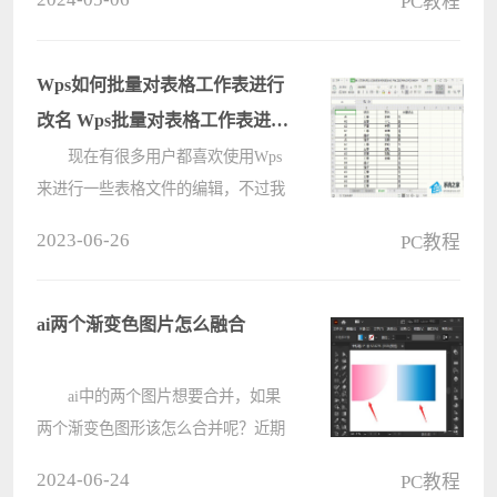
PC教程
成白色的了？下面就让本站来为用户
们来仔细的介绍一下为什么office的图
标变成白色的了解析吧。 ????
Wps如何批量对表格工作表进行
改名 Wps批量对表格工作表进行
改名方法
现在有很多用户都喜欢使用Wps
来进行一些表格文件的编辑，不过我
们在编辑表格时候难免会遇到一些不
2023-06-26
PC教程
熟悉多的问题，例如批量对表格工作
表进行改名，这个操作其实很简单，
下面就跟着小编一起来看看Wps批量
ai两个渐变色图片怎么融合
对表????
ai中的两个图片想要合并，如果
两个渐变色图形该怎么合并呢？近期
很多小伙伴都在咨询这个问题，因为
2024-06-24
PC教程
ai在我们的生活中越来越普遍，它所