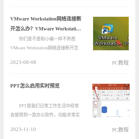
生成的图是很生动形象的，有小伙伴
问ai两个渐变色图片怎么融合？下面
VMware Workstation网络连接断
小????
开怎么办？VMware Workstation
网络连接断开的解决方法
你们是不是和小编一样不熟悉
VMware Workstation网络连接断开怎
么办?接下来，小编就为各位带来了
2023-08-08
PC教程
VMware Workstation网络连接断开的
解决方法，感兴趣的用户快来下文看
看吧。 VMware Workstation网络
PPT怎么启用实时预览
连????
PPT是我们日常工作生活中经常
会使用到一款办公软件，功能非常实
用且强大，那么有小伙伴知道PPT怎
2023-11-10
PC教程
么启用实时预览吗，这里电脑系统之