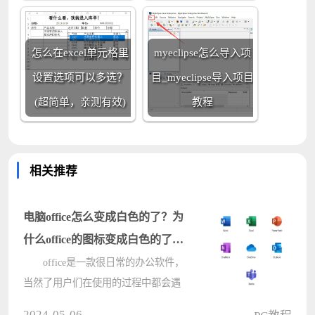
怎么在excel单元格里
myeclipse怎么导入项
设置选项可以多选？
目_myeclipse导入项目
(超简单，亲测有效)
教程
相关推荐
电脑office怎么变成白色的了？为
什么office的图标变成白色的了解
析
office是一款很日常的办公软件，
当然了用户们在使用的过程中都会遇
到一些问题，例如：电脑office怎么变
2024-05-06