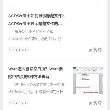
率也就是屏幕好不好最重要的辨别数
据之一。 fhd和qHD屏幕哪个好
ACDSee看图如何显示隐藏文件?
????
ACDSee看图显示隐藏文件的方
法
很多新手小伙伴还不了解
ACDSee看图如何显示隐藏文件，所
以下面小编就带来了ACDSee看图显
2023-10-12
PC教程
示隐藏文件的方法，有需要的小伙伴
赶紧来看一下吧。 ACDSee看图
如何显示隐藏文件?ACDSee看图显示
Word怎么删除空白页？Word删
隐藏文件的方????
除空白页的6种方法详解
常用Word办公软件的朋友一定遇
到过这样的事情，在编辑处理完文档
后，会发现Word中多出了一个或多个
2023-06-17
PC教程
空白页，而这些空白页怎么都删除不