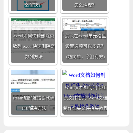
么解决？
怎么清理？
excel如何快速删除奇
怎么在excel单元格里
数列 excel快速删除奇
设置选项可以多选？
数列方法
(超简单，亲测有效)
Word文档如何制作红
steam加好友错误代码
头文件抬头?Word文档
118解决方法
制作红头文件抬头教程