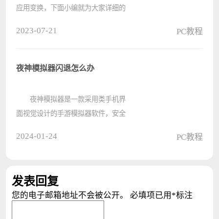
应用变换，下面小编就为大家详细的
介绍一下，想知道的话就来看看吧，
2023-07-21
PC教程
相信一定会帮到你们的。
Blender怎么应用变换？Blender应用变
换教程 1、首先我们进入到应
夜神模拟器闪退怎么办
用????
夜神模拟器是一款采用类手机界
面视觉设计的手游模拟器软件，安全
稳定、使用便捷、功能强大，能够给
2024-01-24
PC教程
用户带来一种不一样的使用体验，那
么有小伙伴知道夜神模拟器闪退怎么
办吗，下面电脑系统之家小编就给大
发表回复
家????
您的电子邮箱地址不会被公开。
必填项已用
*
标注