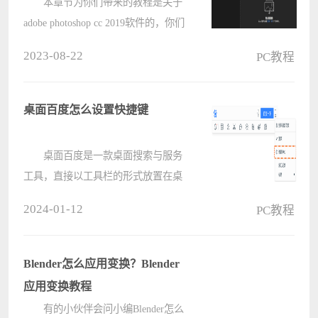
cc 2019修改缓存盘位置的方法
本章节为你们带来的教程是关于
adobe photoshop cc 2019软件的，你们
知道adobe photoshop cc 2019怎么修改
2023-08-22
PC教程
缓存盘位置吗?接下来，小编就为大
伙带来了adobe photoshop cc 2019修改
缓存盘位置的方法，感兴趣的????
桌面百度怎么设置快捷键
桌面百度是一款桌面搜索与服务
工具，直接以工具栏的形式放置在桌
面上，操作起来非常的方便。那么有
2024-01-12
PC教程
小伙伴知道桌面百度怎么设置快捷键
吗，这里电脑系统之家小编就给大家
详细介绍一下桌面百度设置快捷键的
Blender怎么应用变换？Blender
方????
应用变换教程
有的小伙伴会问小编Blender怎么