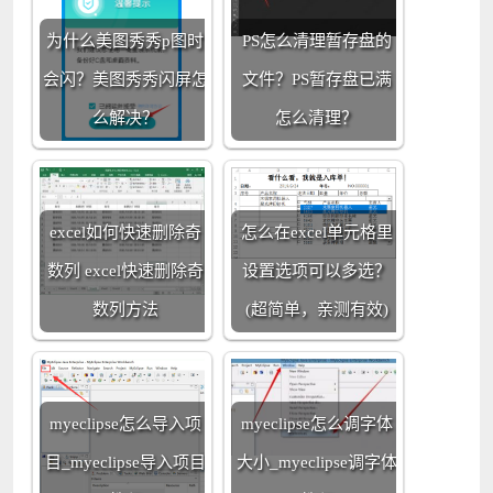
为什么美图秀秀p图时
PS怎么清理暂存盘的
会闪？美图秀秀闪屏怎
文件？PS暂存盘已满
么解决？
怎么清理？
excel如何快速删除奇
怎么在excel单元格里
数列 excel快速删除奇
设置选项可以多选？
数列方法
(超简单，亲测有效)
myeclipse怎么导入项
myeclipse怎么调字体
目_myeclipse导入项目
大小_myeclipse调字体