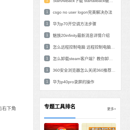
1
StartAllBack下载 startallback破解版win11下载
1
csgo no user logon完美解决办法
1
华为p70开空调方法步骤
1
魅族20infinity最新消息详情介绍
1
怎么远程控制电脑 远程控制电脑的操作方法
1
怎么卸载steam客户端？教你卸载steam的方法
1
360安全浏览器怎么关闭360推荐功能？
1
华为p40pro录屏的操作
专题工具排名
击右下角
更多+