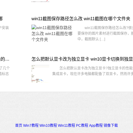
哪
win11截图保存路径怎么改 win11截图在哪个文件夹
户安装
win11截图保存路径怎么改?很
要保存的图片素材进行截图保存，那在
中，截图默认 […]
win10桌面图标有防火墙标志怎么办 电脑软件图标有防火墙的小图标怎么去掉
怎么把默认显卡改为独立显卡 win10显卡切换到独
了几个
怎么把默认显卡改为独立显卡?独立显卡的性能
墙标志
集成显卡，现在许多电脑都配备了双显卡，然而许多用
首页
Win7教程
Win10教程
Win11教程
PC教程
App教程
镜像下载