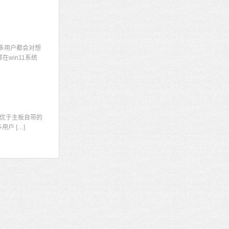
多用户都会对想
win11系统
显
优于主板自带的
户 […]