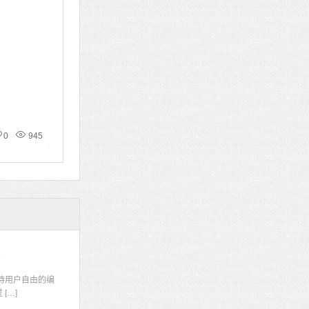
0
945
码
持用户自由的编
[…]