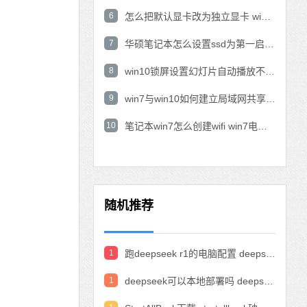
6
怎么把默认显卡改为独立显卡 win10显卡切换到独显
7
华硕笔记本怎么设置ssd为第一启动盘 华硕电脑设置固态硬盘为启动盘
8
win10锁屏设置幻灯片自动播放不生效怎么解决
9
win7与win10如何建立局域网共享 win10 win7局域网互访
10
笔记本win7怎么创建wifi win7电脑设置热点共享网络
随机推荐
1
跑deepseek r1的电脑配置 deepseek部署硬件要求
1
deepseek可以本地部署吗 deepseek私有化部署的详细步骤和方法