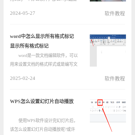
快捷键是什么？用户们可以直接的直
2024-05-27
软件教程
接按快捷键【Ctrl+Alt+X】来进行操
作就可以了。下面就让本站来为用户
们来仔细的介绍一下Wps截图快捷键
word中怎么显示所有格式标记
ctrl加????
显示所有格式标记
word是一款文档编辑软件，可以
用来设置文档的格式样式或是编写文
章内容说等，如果想要显示文档中所
2025-02-24
软件教程
有的标注格式，应该怎么来操作显
现，其实在软件的选项窗口中找到显
示选项卡，接着在右侧页面中勾选显
WPS怎么设置幻灯片自动播放
示所????
使用WPS软件设计完幻灯片后，
该怎么设置幻灯片自动播放呢?或许