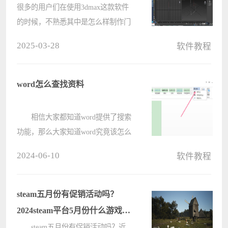
很多的用户们在使用3dmax这款软件
的时候，不熟悉其中是怎么样制作门
的?今天在此教程内就为你们带来了
2025-03-28
软件教程
3dmax制作门的具体操作方法。 我们
需要打开3dmax，然后选择创建面板
中选择样条线→矩形工具，在绘图区
word怎么查找资料
中????
相信大家都知道word提供了搜索
功能，那么大家知道word究竟该怎么
查找资料呢?还不太清楚的朋友就赶
2024-06-10
软件教程
快来看看电脑系统之家小编带来的
word查找资料的方法吧。 1、首
先，开启word文档，选择开始菜单
steam五月份有促销活动吗？
下，点????
2024steam平台5月份什么游戏打
折？
steam五月份有促销活动吗？近