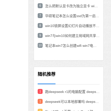
6
怎么把默认显卡改为独立显卡 win10显卡切换到独显
7
华硕笔记本怎么设置ssd为第一启动盘 华硕电脑设置固态硬盘为启动盘
8
win10锁屏设置幻灯片自动播放不生效怎么解决
9
win7与win10如何建立局域网共享 win10 win7局域网互访
10
笔记本win7怎么创建wifi win7电脑设置热点共享网络
随机推荐
1
跑deepseek r1的电脑配置 deepseek部署硬件要求
1
deepseek可以本地部署吗 deepseek私有化部署的详细步骤和方法