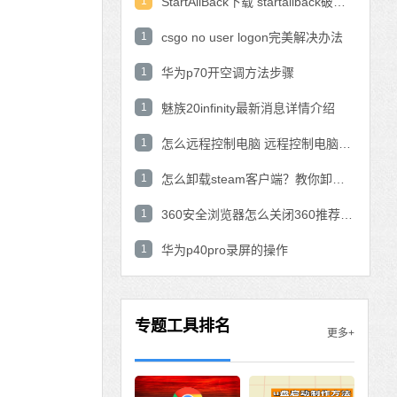
1
StartAllBack下载 startallback破解版win11下载
1
csgo no user logon完美解决办法
1
华为p70开空调方法步骤
1
魅族20infinity最新消息详情介绍
1
怎么远程控制电脑 远程控制电脑的操作方法
1
怎么卸载steam客户端？教你卸载steam的方法
1
360安全浏览器怎么关闭360推荐功能？
1
华为p40pro录屏的操作
专题工具排名
更多+