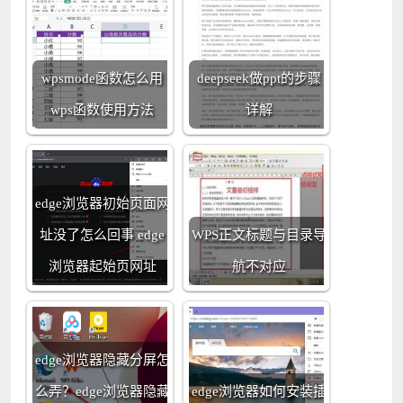
wpsmode函数怎么用
deepseek做ppt的步骤
wps函数使用方法
详解
edge浏览器初始页面网
址没了怎么回事 edge
WPS正文标题与目录导
浏览器起始页网址
航不对应
edge浏览器隐藏分屏怎
么弄？edge浏览器隐藏
edge浏览器如何安装插