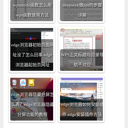
wpsmode函数怎么用
deepseek做ppt的步骤
wps函数使用方法
详解
edge浏览器初始页面网
址没了怎么回事 edge
WPS正文标题与目录导
浏览器起始页网址
航不对应
edge浏览器隐藏分屏怎
么弄？edge浏览器隐藏
edge浏览器如何安装插
分屏功能的教程
件 edge安装插件方法