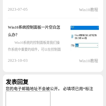
道怎么设置，或者不知道怎么使用打
2023-07-05
Win10教程
开。其实非常简单在控制面板里就可
以找到了，下面来一起看看详细的打
开使用教程吧。 win10文件
Win10系统控制面板一片空白怎
历????
么办？
Win10系统的控制面板是我们操
作系统中重要的组件，可以在控制面
板内设置很多功能，但是有的用户打
2023-10-03
Win10教程
开控制面板之后发现控制面板出现了
一篇空白的情况，那我们要怎么解决
这个情况呢，下面教给大家操作的方
发表回复
法，????
您的电子邮箱地址不会被公开。
必填项已用
*
标注