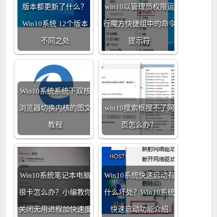
版本都更新了什么？
win10以管理员权限运
Win10系统 12个版本
行魔方快捷组中的命令
不同之处
提示符
Win10系统系统下双核
浏览器切换内核的图文
win10搜索框搜不了网
教程
页怎么办？
Win10系统笔记本电脑
Win10系统快速启动有
很卡怎么办？小编教你
什么坏处？Win10系统
关闭无用进程加快速度
快速启动功能介绍