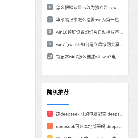
6
怎么把默认显卡改为独立显卡 win10显卡切换到独显
7
华硕笔记本怎么设置ssd为第一启动盘 华硕电脑设置固态硬盘为启动盘
8
win10锁屏设置幻灯片自动播放不生效怎么解决
9
win7与win10如何建立局域网共享 win10 win7局域网互访
10
笔记本win7怎么创建wifi win7电脑设置热点共享网络
随机推荐
1
跑deepseek r1的电脑配置 deepseek部署硬件要求
1
deepseek可以本地部署吗 deepseek私有化部署的详细步骤和方法