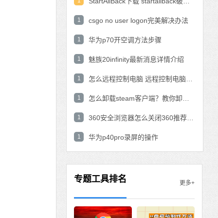
1
StartAllBack下载 startallback破解版win11下载
1
csgo no user logon完美解决办法
1
华为p70开空调方法步骤
1
魅族20infinity最新消息详情介绍
1
怎么远程控制电脑 远程控制电脑的操作方法
1
怎么卸载steam客户端？教你卸载steam的方法
1
360安全浏览器怎么关闭360推荐功能？
1
华为p40pro录屏的操作
专题工具排名
更多+