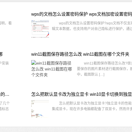
wps的文档怎么设置密码保护 wps文档加密设置密
透明，看
wps的文档怎么设置密码保护?wps文档不仅支
辑文本数据，也支持用户对自己隐私进行保护，通过 
哪
win11截图保存路径怎么改 win11截图在哪个文件夹
户安装
win11截图保存路径怎么改?很
要保存的图片素材进行截图保存，那在
中，截图默认 […]
win10桌面图标有防火墙标志怎么办 电脑软件图标有防火墙的小图标怎么去掉
怎么把默认显卡改为独立显卡 win10显卡切换到独
了几个
怎么把默认显卡改为独立显卡?独立显卡的性能
墙标志
集成显卡，现在许多电脑都配备了双显卡，然而许多用