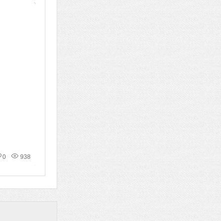
0
938