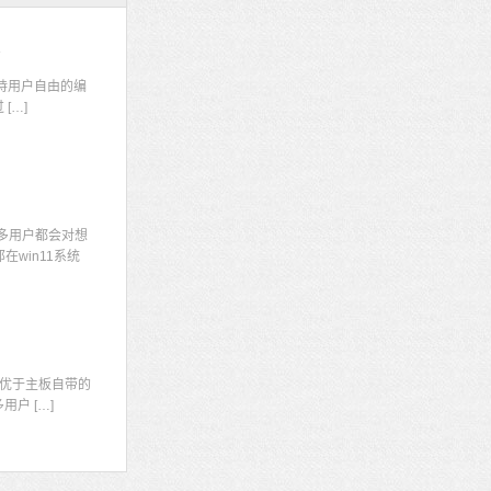
码
持用户自由的编
[…]
多用户都会对想
win11系统
显
优于主板自带的
户 […]