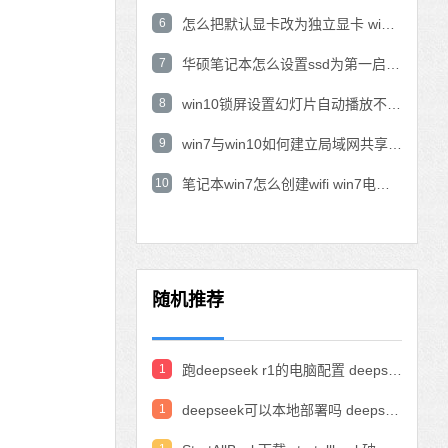
6
怎么把默认显卡改为独立显卡 win10显卡切换到独显
7
华硕笔记本怎么设置ssd为第一启动盘 华硕电脑设置固态硬盘为启动盘
8
win10锁屏设置幻灯片自动播放不生效怎么解决
9
win7与win10如何建立局域网共享 win10 win7局域网互访
10
笔记本win7怎么创建wifi win7电脑设置热点共享网络
随机推荐
1
跑deepseek r1的电脑配置 deepseek部署硬件要求
1
deepseek可以本地部署吗 deepseek私有化部署的详细步骤和方法