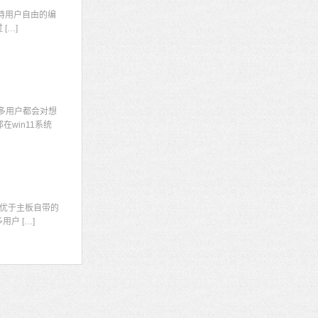
持用户自由的编
[…]
多用户都会对想
win11系统
显
优于主板自带的
户 […]