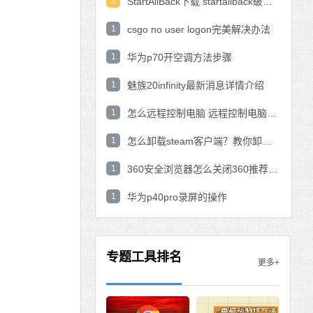
1
StartAllBack下载 startallback破解版win11下载
1
csgo no user logon完美解决办法
1
华为p70开空调方法步骤
1
魅族20infinity最新消息详情介绍
1
怎么远程控制电脑 远程控制电脑的操作方法
1
怎么卸载steam客户端？教你卸载steam的方法
1
360安全浏览器怎么关闭360推荐功能？
1
华为p40pro录屏的操作
专题工具排名
更多+