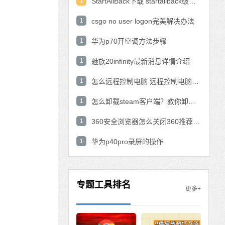
1
StartAllBack下载 startallback破解版win11下载
1
csgo no user logon完美解决办法
1
华为p70开空调方法步骤
1
魅族20infinity最新消息详情介绍
1
怎么远程控制电脑 远程控制电脑的操作方法
1
怎么卸载steam客户端？教你卸载steam的方法
1
360安全浏览器怎么关闭360推荐功能？
1
华为p40pro录屏的操作
专题工具排名
更多+