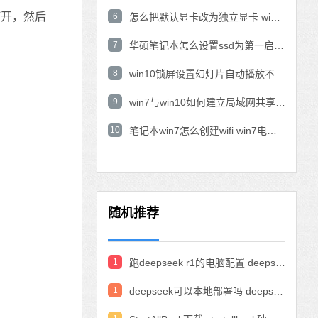
打开，然后
6
怎么把默认显卡改为独立显卡 win10显卡切换到独显
7
华硕笔记本怎么设置ssd为第一启动盘 华硕电脑设置固态硬盘为启动盘
8
win10锁屏设置幻灯片自动播放不生效怎么解决
9
win7与win10如何建立局域网共享 win10 win7局域网互访
10
笔记本win7怎么创建wifi win7电脑设置热点共享网络
随机推荐
1
跑deepseek r1的电脑配置 deepseek部署硬件要求
1
deepseek可以本地部署吗 deepseek私有化部署的详细步骤和方法