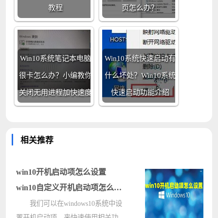
教程
页怎么办？
Win10系统笔记本电脑
Win10系统快速启动有
很卡怎么办？小编教你
什么坏处？Win10系统
关闭无用进程加快速度
快速启动功能介绍
相关推荐
win10开机启动项怎么设置
win10自定义开机启动项怎么添
加或关闭
我们可以在windows10系统中设
置开机启动项，来快速使用相关功