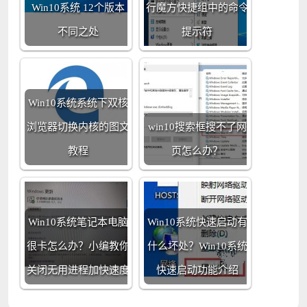
Win10系统 12个版本
行魔方快捷组中的命令
不同之处
提示符
Win10系统系统下双核
浏览器切换内核的图文
win10搜索框搜不了网
教程
页怎么办？
Win10系统笔记本电脑
Win10系统快速启动有
很卡怎么办？小编教你
什么坏处？Win10系统
关闭无用进程加快速度
快速启动功能介绍