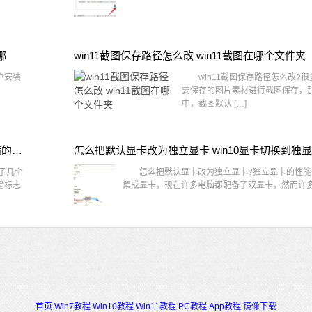
哪
win11截图保存路径怎么改 win11截图在哪个文件夹
户安装
win11截图保存路径怎么改?很
要保存的图片素材进行截图保存，那在
中，截图默认 […]
win10桌面图标有防火墙标志怎么办 电脑软件图标有防火墙的小图标怎么去掉
怎么把默认显卡改为独立显卡 win10显卡切换到独
了几个
怎么把默认显卡改为独立显卡?独立显卡的性能
墙标志
集成显卡，现在许多电脑都配备了双显卡，然而许多用
首页
Win7教程
Win10教程
Win11教程
PC教程
App教程
镜像下载