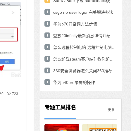
1
StartAllBack下载 startallback破解版win11下载
1
csgo no user logon完美解决办法
1
华为p70开空调方法步骤
1
魅族20infinity最新消息详情介绍
1
怎么远程控制电脑 远程控制电脑的操作方法
1
怎么卸载steam客户端？教你卸载steam的方法
1
360安全浏览器怎么关闭360推荐功能？
1
华为p40pro录屏的操作
0
723
专题工具排名
更多+