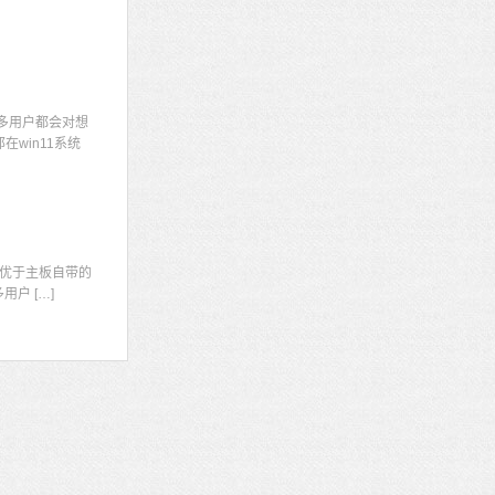
多用户都会对想
win11系统
显
优于主板自带的
户 […]