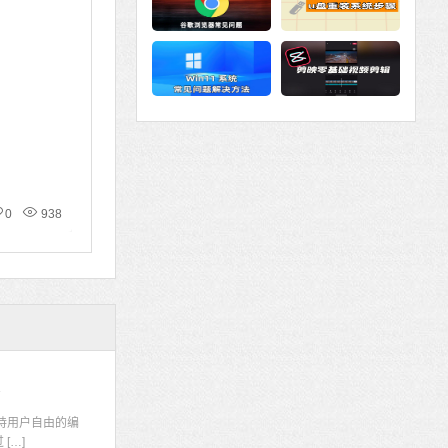
0
938
码
持用户自由的编
[…]