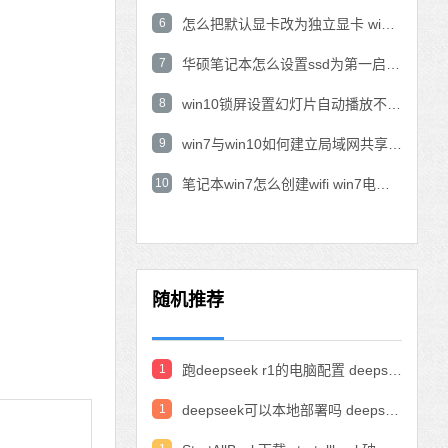
6
怎么把默认显卡改为独立显卡 win10显卡切换到独显
7
华硕笔记本怎么设置ssd为第一启动盘 华硕电脑设置固态硬盘为启动盘
8
win10锁屏设置幻灯片自动播放不生效怎么解决
9
win7与win10如何建立局域网共享 win10 win7局域网互访
10
笔记本win7怎么创建wifi win7电脑设置热点共享网络
随机推荐
1
跑deepseek r1的电脑配置 deepseek部署硬件要求
1
deepseek可以本地部署吗 deepseek私有化部署的详细步骤和方法