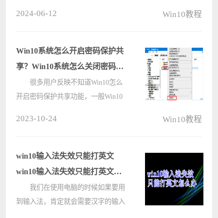
自带的字幕功能进行显示，而为了不
2024-06-12
Win10教程
影响画面，想要设置透明字幕，关于
这个问题，许多用户都不清楚具体的
设置位置和方法，我们需要通过
Win10系统怎么开启密码保护共
Windows????
享？Win10系统怎么关闭密码保
护共享？
很多用户反映不知道Win10怎么
开启密码保护共享功能，一般Win10
共享需要密码，很麻烦，那么Win10
2023-10-24
Win10教程
取消共享访问密码的方法是什么呢？
针对这一问题，本篇带来了Win10关
闭密码保护共享功能的方法，分享给
win10输入法失效只能打英文
大家，????
win10输入法失效只能打英文的
解决方法
我们在使用电脑的时候如果要用
到输入法，肯定就会需要汉字的输入
的，上次我在用输入法的时候我的电