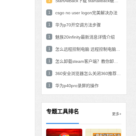
1
StartAllBack下载 startallback破解版win11下载
1
csgo no user logon完美解决办法
1
华为p70开空调方法步骤
1
魅族20infinity最新消息详情介绍
1
怎么远程控制电脑 远程控制电脑的操作方法
1
怎么卸载steam客户端？教你卸载steam的方法
1
360安全浏览器怎么关闭360推荐功能？
1
华为p40pro录屏的操作
专题工具排名
更多+