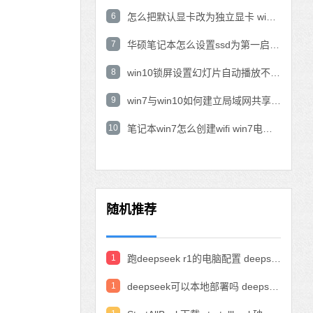
6
怎么把默认显卡改为独立显卡 win10显卡切换到独显
7
华硕笔记本怎么设置ssd为第一启动盘 华硕电脑设置固态硬盘为启动盘
8
win10锁屏设置幻灯片自动播放不生效怎么解决
9
win7与win10如何建立局域网共享 win10 win7局域网互访
10
笔记本win7怎么创建wifi win7电脑设置热点共享网络
随机推荐
1
跑deepseek r1的电脑配置 deepseek部署硬件要求
1
deepseek可以本地部署吗 deepseek私有化部署的详细步骤和方法