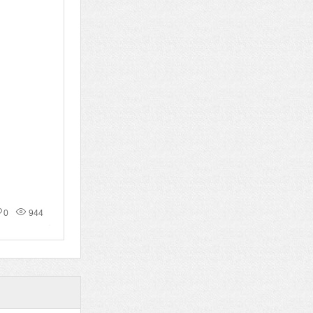
0
944