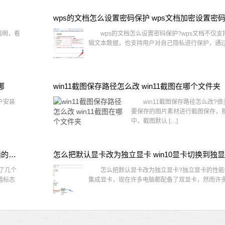
wps的文档怎么设置密码保护 wps文档加密设置密
透明，看
wps的文档怎么设置密码保护?wps文档不仅支
辑文本数据，也支持用户对自己隐私进行保护，通过 
哪
win11截图保存路径怎么改 win11截图在哪个文件夹
户安装
win11截图保存路径怎么改?很
要保存的图片素材进行截图保存，那在
中，截图默认 […]
win10桌面图标有防火墙标志怎么办 电脑软件图标有防火墙的小图标怎么去掉
怎么把默认显卡改为独立显卡 win10显卡切换到独
了几个
怎么把默认显卡改为独立显卡?独立显卡的性能
墙标志
集成显卡，现在许多电脑都配备了双显卡，然而许多用