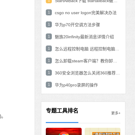
1
StartAllBack下载 startallback破解版win11下载
1
csgo no user logon完美解决办法
1
华为p70开空调方法步骤
1
魅族20infinity最新消息详情介绍
1
怎么远程控制电脑 远程控制电脑的操作方法
1
怎么卸载steam客户端？教你卸载steam的方法
1
360安全浏览器怎么关闭360推荐功能？
1
华为p40pro录屏的操作
专题工具排名
更多+
)。