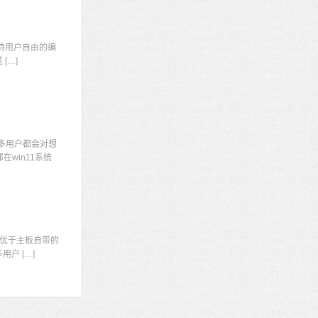
码
持用户自由的编
[…]
多用户都会对想
win11系统
显
优于主板自带的
户 […]