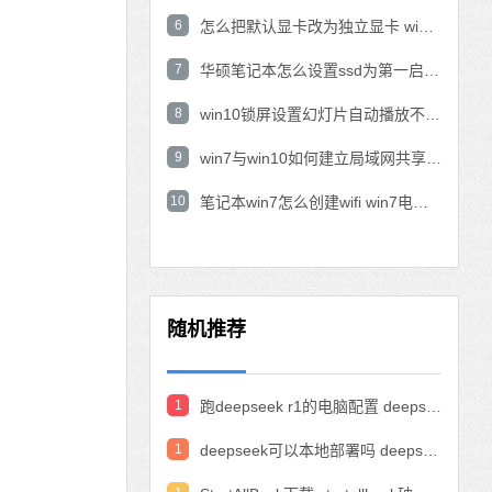
6
怎么把默认显卡改为独立显卡 win10显卡切换到独显
7
华硕笔记本怎么设置ssd为第一启动盘 华硕电脑设置固态硬盘为启动盘
8
win10锁屏设置幻灯片自动播放不生效怎么解决
9
win7与win10如何建立局域网共享 win10 win7局域网互访
10
笔记本win7怎么创建wifi win7电脑设置热点共享网络
随机推荐
1
跑deepseek r1的电脑配置 deepseek部署硬件要求
1
deepseek可以本地部署吗 deepseek私有化部署的详细步骤和方法