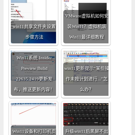
VMware虚拟机如何安
win11共享文件夹设置
装Win11？虚拟机装
步骤方法
Win11最详细教程
Win11系统 Insider
Preview Bulid
win11更新提示“某些操
22635.2419更新发
作未按计划进行...”怎
布，推送更新内容！
么办？
Win11设备和打印机页
升级win11后黑屏不出